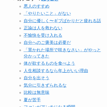
悪人のすすめ
「やりたいこと」がない
自分に優しく〜ギブばかりだと疲れる話
正論は人を救わない
不愉快を受け入れる
自分へのご褒美は必要だ
「置かれた場所で咲きなさい」がやっと
分かってきた
体が欲するものを食べよう
人生相談するなら年上がいい理由
自分を出そう
気分に引きずられるな
比較は無意味
夏が苦手