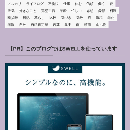
メルカリ
ライフログ
不愉快
仕事
休む
信頼
働く
夏
天気
好きなこと
完璧主義
年齢
忙しい
思想
憂鬱
料理
断捨離
日記
暮らし
比較
気づき
気分
猫
環境
老化
老眼
自分
自己肯定感
言葉
集中
雨
頭痛
食べ物
【PR】このブログではSWELLを使っています