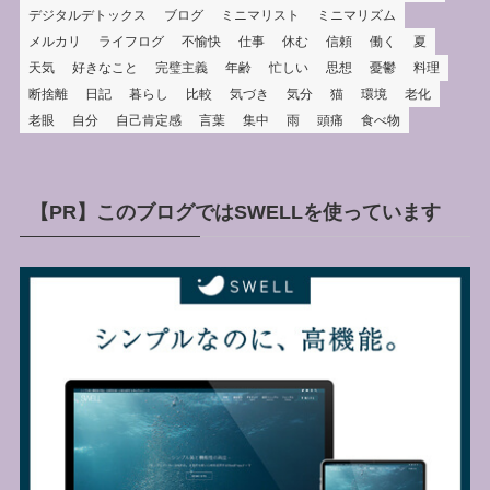
デジタルデトックス
ブログ
ミニマリスト
ミニマリズム
メルカリ
ライフログ
不愉快
仕事
休む
信頼
働く
夏
天気
好きなこと
完璧主義
年齢
忙しい
思想
憂鬱
料理
断捨離
日記
暮らし
比較
気づき
気分
猫
環境
老化
老眼
自分
自己肯定感
言葉
集中
雨
頭痛
食べ物
【PR】このブログではSWELLを使っています