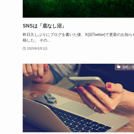
SNSは「底なし沼」
昨日久しぶりにブログを書いた後、X(旧Twitter)で更新のお知
稿した。 その...
2025年8月1日
身軽に