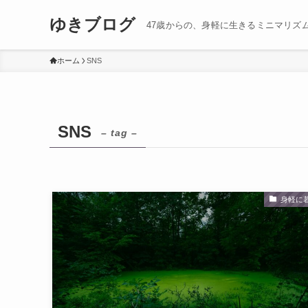
ゆきブログ
47歳からの、身軽に生きるミニマリズ
ホーム
SNS
SNS
– tag –
身軽に