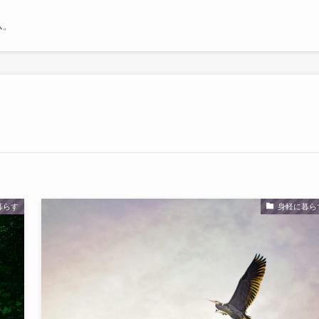
ム。
暮らす
身軽に暮ら