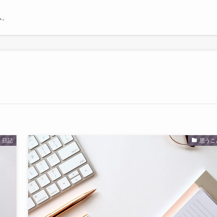
ム。
日記
思うこ