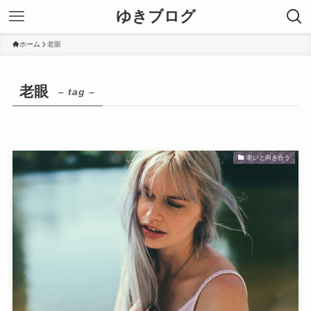
ゆきブログ
ホーム
老眼
老眼
– tag –
老いと向き合う