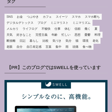
ー
タグ
SNS
お金
つぶやき
カフェ
スイーツ
スマホ
スマホ断ち
デジタルデトックス
ブログ
ミニマリスト
ミニマリズム
メルカリ
ライフログ
不愉快
仕事
休む
信頼
働く
夏
天気
好きなこと
完璧主義
年齢
忙しい
思想
憂鬱
料理
断捨離
日記
暮らし
比較
気づき
気分
猫
環境
老化
老眼
自分
自己肯定感
言葉
集中
雨
頭痛
食べ物
【PR】このブログではSWELLを使っています