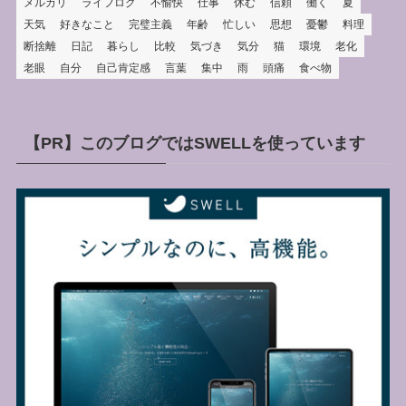
メルカリ
ライフログ
不愉快
仕事
休む
信頼
働く
夏
天気
好きなこと
完璧主義
年齢
忙しい
思想
憂鬱
料理
断捨離
日記
暮らし
比較
気づき
気分
猫
環境
老化
老眼
自分
自己肯定感
言葉
集中
雨
頭痛
食べ物
【PR】このブログではSWELLを使っています